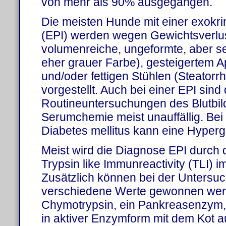
von mehr als 90% ausgegangen.
Die meisten Hunde mit einer exokri
(EPI) werden wegen Gewichtsverlust
volumenreiche, ungeformte, aber se
eher grauer Farbe), gesteigertem A
und/oder fettigen Stühlen (Steatorr
vorgestellt. Auch bei einer EPI sind 
Routineuntersuchungen des Blutbil
Serumchemie meist unauffällig. Bei 
Diabetes mellitus kann eine Hyperg
Meist wird die Diagnose EPI durch
Trypsin like Immunreactivity (TLI) i
Zusätzlich können bei der Untersuc
verschiedene Werte gewonnen werd
Chymotrypsin, ein Pankreasenzym,
in aktiver Enzymform mit dem Kot 