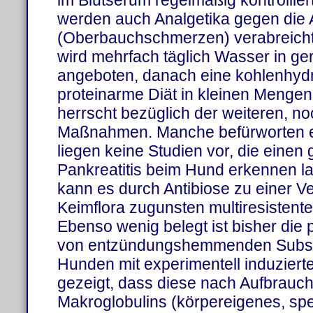
im Blutserum regelmäßig kontrollie
werden auch Analgetika gegen di
(Oberbauchschmerzen) verabreicht. 
wird mehrfach täglich Wasser in g
angeboten, danach eine kohlenhydra
proteinarme Diät in kleinen Mengen
herrscht bezüglich der weiteren, n
Maßnahmen. Manche befürworten ein
liegen keine Studien vor, die einen 
Pankreatitis beim Hund erkennen l
kann es durch Antibiose zu einer V
Keimflora zugunsten multiresisten
Ebenso wenig belegt ist bisher die 
von entzündungshemmenden Substa
Hunden mit experimentell induzierte
gezeigt, dass diese nach Aufbrauc
Makroglobulins (körpereigenes, spez