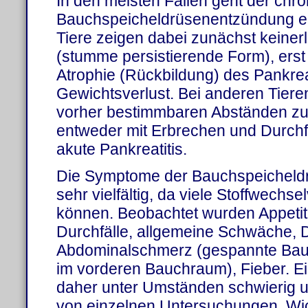
In den meisten Fällen geht der chr
Bauchspeicheldrüsenentzündung ei
Tiere zeigen dabei zunächst keine
(stumme persistierende Form), erst 
Atrophie (Rückbildung) des Pankr
Gewichtsverlust. Bei anderen Tiere
vorher bestimmbaren Abständen zu
entweder mit Erbrechen und Durchfa
akute Pankreatitis.
Die Symptome der Bauchspeicheld
sehr vielfältig, da viele Stoffwech
können. Beobachtet wurden Appetitl
Durchfälle, allgemeine Schwäche, 
Abdominalschmerz (gespannte Ba
im vorderen Bauchraum), Fieber. Ei
daher unter Umständen schwierig un
von einzelnen Untersuchungen. Wicht